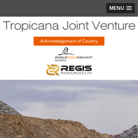
MENU
Acknowledgement of Country